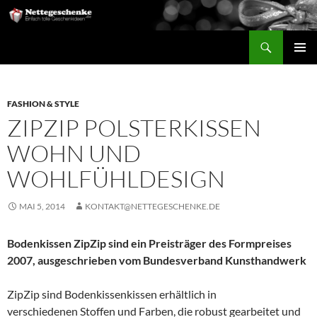
Suchen
Nettegeschenke
ZUM
PRIMÄR
INHALT
MENÜ
SPRINGEN
FASHION & STYLE
ZIPZIP POLSTERKISSEN
WOHN UND
WOHLFÜHLDESIGN
MAI 5, 2014
KONTAKT@NETTEGESCHENKE.DE
Bodenkissen ZipZip sind ein Preisträger des Formpreises
2007, ausgeschrieben vom Bundesverband Kunsthandwerk
ZipZip sind Bodenkissenkissen erhältlich in
verschiedenen Stoffen und Farben, die robust gearbeitet und